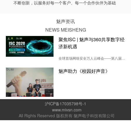
不断创新，以服务好每一个客户、每一个合作伙伴为基础
魅声资讯
NEWS MEISHENG
聚焦ISC | 魅声与360共享数字经
济新机遇
全球首场网络安全万人云峰会——第八届互联网安全大会（ISC 2020）于8月5日正式拉开巨幕！
本届ISC采用“万人在线”的云会议形式...
魅声助力《校园好声音》
沪ICP备17035798号-1
www.mivsn.com
All Rights Reserved 版权所有·魅声电子科技有限公司