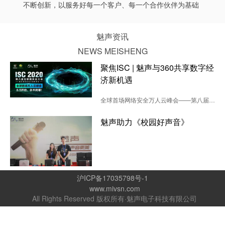
不断创新，以服务好每一个客户、每一个合作伙伴为基础
魅声资讯
NEWS MEISHENG
聚焦ISC | 魅声与360共享数字经
济新机遇
全球首场网络安全万人云峰会——第八届互联网安全大会（ISC 2020）于8月5日正式拉开巨幕！
本届ISC采用“万人在线”的云会议形式...
魅声助力《校园好声音》
沪ICP备17035798号-1
www.mivsn.com
All Rights Reserved 版权所有·魅声电子科技有限公司